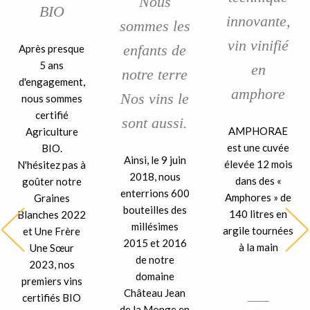
Nous
BIO
innovante,
sommes les
vin vinifié
enfants de
Après presque
5 ans
en
notre terre
d'engagement,
amphore
Nos vins le
nous sommes
certifié
sont aussi.
AMPHORAE
Agriculture
est une cuvée
BIO.
Ainsi, le 9 juin
élevée 12 mois
N'hésitez pas à
2018, nous
dans des «
goûter notre
enterrions 600
Amphores » de
Graines
bouteilles des
140 litres en
Blanches 2022
millésimes
argile tournées
et Une Frère
2015 et 2016
à la main
Une Sœur
de notre
2023, nos
domaine
premiers vins
Château Jean
certifiés BIO
de la Monge en