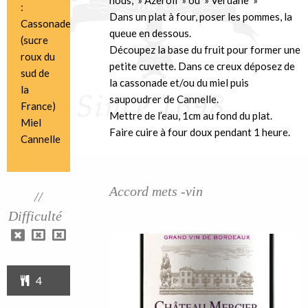
nous, » Azeroli » ou » Verdane »
:
Dans un plat à four, poser les pommes, la
Cassonade
queue en dessous.
(sucre
Découpez la base du fruit pour former une
roux du
petite cuvette. Dans ce creux déposez de
sud de
la cassonade et/ou du miel puis
la
saupoudrer de Cannelle.
France)
Mettre de l’eau, 1cm au fond du plat.
Miel
Faire cuire à four doux pendant 1 heure.
Cannelle
Accord mets -vin
//
Difficulté
4