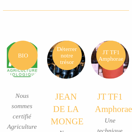
Déterrer
JT TF1
BIO
notre
Amphorae
trésor
JEAN
JT TF1
Nous
sommes
DE LA
Amphorae
certifié
MONGE
Une
Agriculture
technique