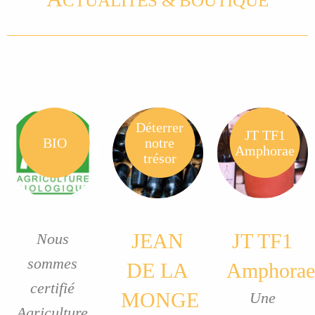
CTUALITÉS & BOUTIQUE
Déterrer
JT TF1
BIO
notre
Amphorae
trésor
JEAN
JT TF1
Nous
sommes
DE LA
Amphorae
certifié
MONGE
Une
Agriculture