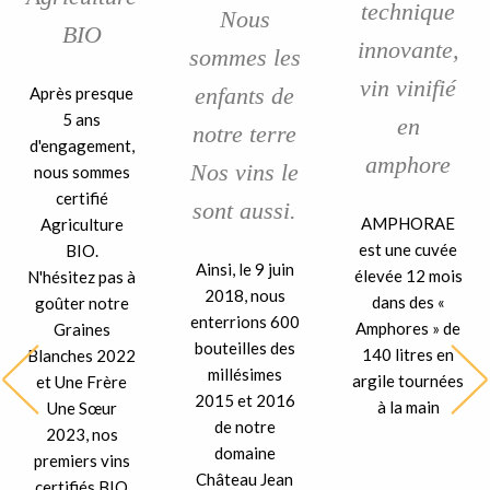
technique
Nous
BIO
innovante,
sommes les
vin vinifié
enfants de
Après presque
5 ans
en
notre terre
d'engagement,
amphore
Nos vins le
nous sommes
certifié
sont aussi.
AMPHORAE
Agriculture
est une cuvée
BIO.
Ainsi, le 9 juin
élevée 12 mois
N'hésitez pas à
2018, nous
dans des «
goûter notre
enterrions 600
Amphores » de
Graines
bouteilles des
140 litres en
Blanches 2022
millésimes
argile tournées
et Une Frère
2015 et 2016
à la main
Une Sœur
de notre
2023, nos
domaine
premiers vins
Château Jean
certifiés BIO