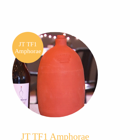
JT TF1
Amphorae
JT TF1 Amphorae