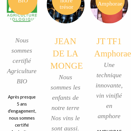
BIO
notre
Amphorae
trésor
JEAN
JT TF1
Nous
sommes
DE LA
Amphorae
certifié
MONGE
Une
Agriculture
technique
Nous
BIO
innovante,
sommes les
vin vinifié
enfants de
Après presque
5 ans
en
notre terre
d'engagement,
amphore
Nos vins le
nous sommes
certifié
sont aussi.