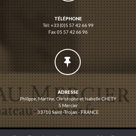
TÉLÉPHONE
Tél: +33 (0)5 57 42 66 99
Fax 05 57 42 66 96
ADRESSE
Philippe, Martine, Christophe et Isabelle CHETY
5 Mercier
33710 Saint-Trojan - FRANCE
FAMILLE CHETY
/
NATURE & TERROIR
/
LES VINS
/
GÎTE , CHAMBRES