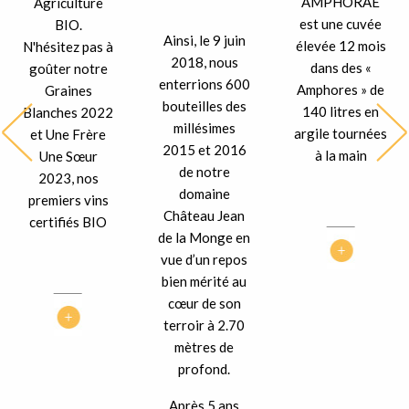
AMPHORAE
Agriculture
est une cuvée
BIO.
Ainsi, le 9 juin
élevée 12 mois
N'hésitez pas à
2018, nous
dans des «
goûter notre
enterrions 600
Amphores » de
Graines
bouteilles des
140 litres en
Blanches 2022
millésimes
argile tournées
et Une Frère
2015 et 2016
à la main
Une Sœur
de notre
2023, nos
domaine
premiers vins
Château Jean
certifiés BIO
de la Monge en
vue d’un repos
bien mérité au
cœur de son
terroir à 2.70
mètres de
profond.
Après 5 ans