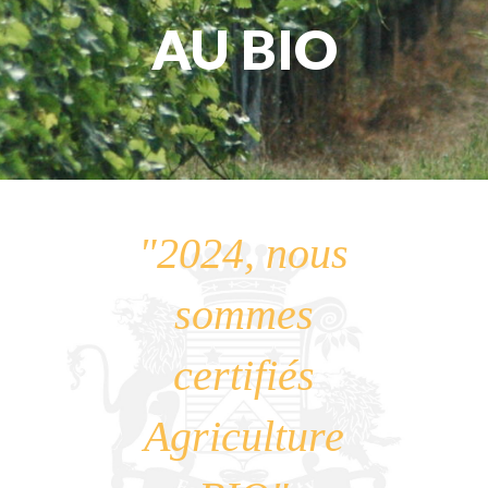
AU BIO
"2024, nous
sommes
certifiés
Agriculture