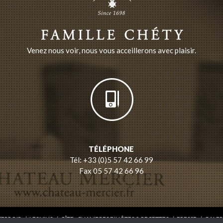
Venez nous voir, nous vous acceillerons avec plaisir.
TÉLÉPHONE
Tél: +33 (0)5 57 42 66 99
Fax 05 57 42 66 96
TERROIR
/
LES VINS
/
GÎTE , CHAMBRES D'HÔTES & RECETTES
/
PRESSE
/
GALER