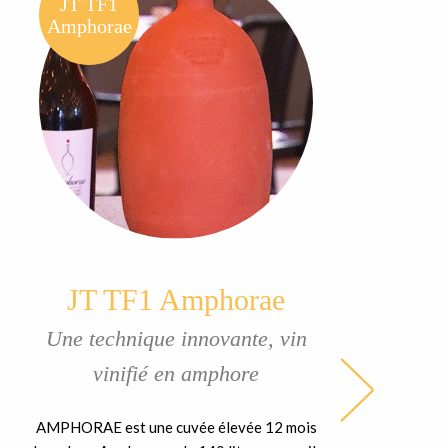
JT TF1
Amphorae
JT TF1 Amphorae
Une technique innovante, vin
vinifié en amphore
AMPHORAE est une cuvée élevée 12 mois