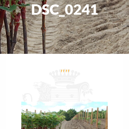
DSC_0241
""