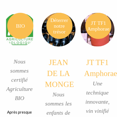
Déterrer
JT TF1
BIO
notre
Amphorae
trésor
JEAN
JT TF1
Nous
sommes
DE LA
Amphorae
certifié
MONGE
Une
Agriculture
technique
Nous
BIO
innovante,
sommes les
vin vinifié
enfants de
Après presque