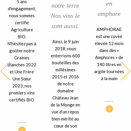
5 ans
en
notre terre
d'engagement,
amphore
Nos vins le
nous sommes
certifié
sont aussi.
AMPHORAE
Agriculture
est une cuvée
BIO.
Ainsi, le 9 juin
élevée 12 mois
N'hésitez pas à
2018, nous
dans des «
goûter notre
enterrions 600
Amphores » de
Graines
bouteilles des
140 litres en
Blanches 2022
millésimes
argile tournées
et Une Frère
2015 et 2016
à la main
Une Sœur
de notre
2023, nos
domaine
premiers vins
Château Jean
certifiés BIO
de la Monge en
vue d’un repos
bien mérité au
cœur de son