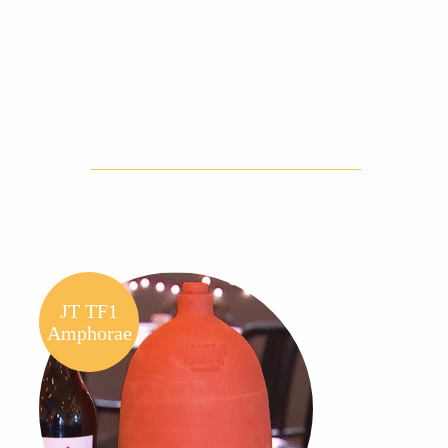
JT TF1
Amphorae