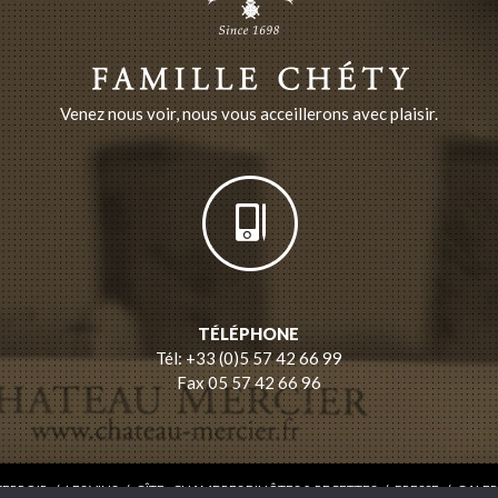
Venez nous voir, nous vous acceillerons avec plaisir.
TÉLÉPHONE
Tél: +33 (0)5 57 42 66 99
Fax 05 57 42 66 96
TERROIR
/
LES VINS
/
GÎTE , CHAMBRES D'HÔTES & RECETTES
/
PRESSE
/
GALER