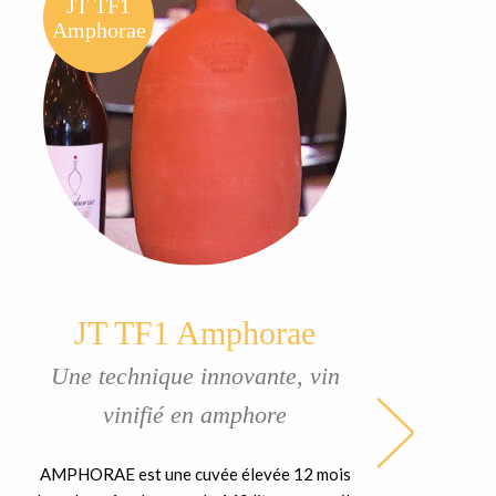
JT TF1
Amphorae
JT TF1 Amphorae
Une technique innovante, vin
vinifié en amphore
AMPHORAE est une cuvée élevée 12 mois