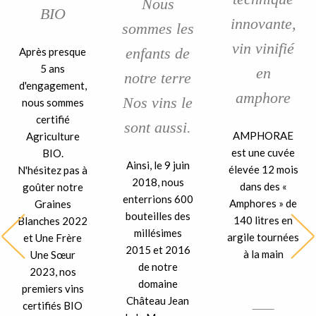
Nous
BIO
innovante,
sommes les
vin vinifié
enfants de
Après presque
5 ans
en
notre terre
d'engagement,
amphore
Nos vins le
nous sommes
certifié
sont aussi.
AMPHORAE
Agriculture
est une cuvée
BIO.
Ainsi, le 9 juin
élevée 12 mois
N'hésitez pas à
2018, nous
dans des «
goûter notre
enterrions 600
Amphores » de
Graines
bouteilles des
140 litres en
Blanches 2022
millésimes
argile tournées
et Une Frère
2015 et 2016
à la main
Une Sœur
de notre
2023, nos
domaine
premiers vins
Château Jean
certifiés BIO