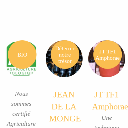
Déterrer
JT TF1
BIO
notre
Amphorae
trésor
JEAN
JT TF1
Nous
sommes
DE LA
Amphorae
certifié
MONGE
Une
Agriculture
technique