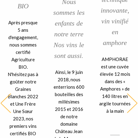
Nous
BIO
innovante,
sommes les
vin vinifié
enfants de
Après presque
5 ans
en
notre terre
d'engagement,
amphore
Nos vins le
nous sommes
certifié
sont aussi.
AMPHORAE
Agriculture
est une cuvée
BIO.
Ainsi, le 9 juin
élevée 12 mois
N'hésitez pas à
2018, nous
dans des «
goûter notre
enterrions 600
Amphores » de
Graines
bouteilles des
140 litres en
Blanches 2022
millésimes
argile tournées
et Une Frère
2015 et 2016
à la main
Une Sœur
de notre
2023, nos
domaine
premiers vins
Château Jean
certifiés BIO