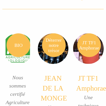
Déterrer
JT TF1
BIO
notre
Amphorae
trésor
JEAN
JT TF1
Nous
sommes
DE LA
Amphorae
certifié
MONGE
Une
Agriculture
technique