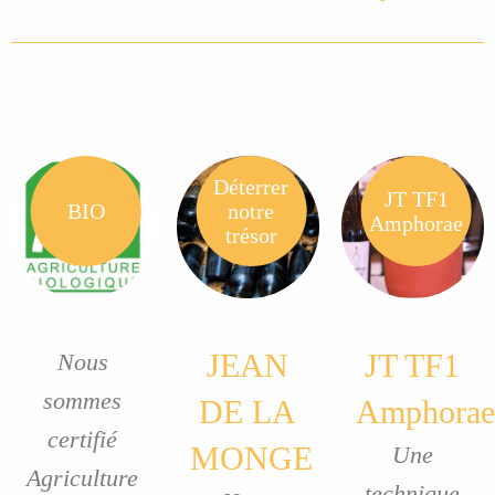
Déterrer
JT TF1
BIO
notre
Amphorae
trésor
JEAN
JT TF1
Nous
sommes
DE LA
Amphorae
certifié
MONGE
Une
Agriculture
technique