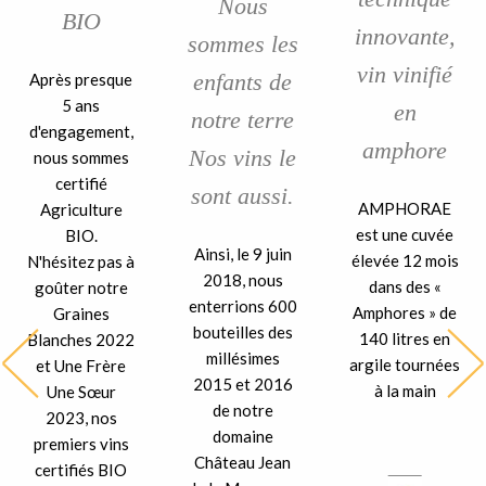
Nous
BIO
innovante,
sommes les
vin vinifié
enfants de
Après presque
5 ans
en
notre terre
d'engagement,
amphore
Nos vins le
nous sommes
certifié
sont aussi.
AMPHORAE
Agriculture
est une cuvée
BIO.
Ainsi, le 9 juin
élevée 12 mois
N'hésitez pas à
2018, nous
dans des «
goûter notre
enterrions 600
Amphores » de
Graines
bouteilles des
140 litres en
Blanches 2022
millésimes
argile tournées
et Une Frère
2015 et 2016
à la main
Une Sœur
de notre
2023, nos
domaine
premiers vins
Château Jean
certifiés BIO