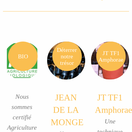
Déterrer
JT TF1
BIO
notre
Amphorae
trésor
JEAN
JT TF1
Nous
sommes
DE LA
Amphorae
certifié
MONGE
Une
Agriculture
technique