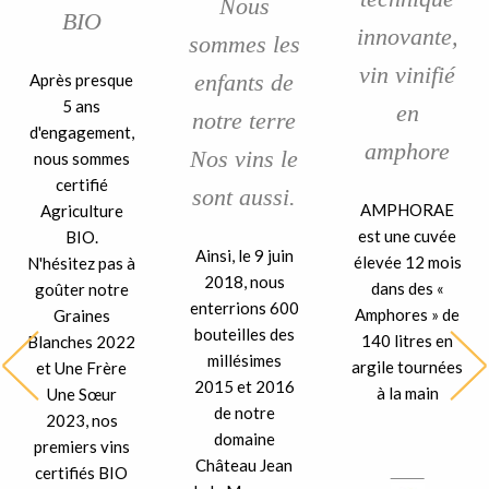
Nous
BIO
innovante,
sommes les
vin vinifié
enfants de
Après presque
5 ans
en
notre terre
d'engagement,
amphore
Nos vins le
nous sommes
certifié
sont aussi.
AMPHORAE
Agriculture
est une cuvée
BIO.
Ainsi, le 9 juin
élevée 12 mois
N'hésitez pas à
2018, nous
dans des «
goûter notre
enterrions 600
Amphores » de
Graines
bouteilles des
140 litres en
Blanches 2022
millésimes
argile tournées
et Une Frère
2015 et 2016
à la main
Une Sœur
de notre
2023, nos
domaine
premiers vins
Château Jean
certifiés BIO