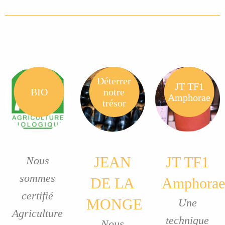
Déterrer
JT TF1
BIO
notre
Amphorae
trésor
JEAN
JT TF1
Nous
sommes
DE LA
Amphorae
certifié
MONGE
Une
Agriculture
technique
Nous