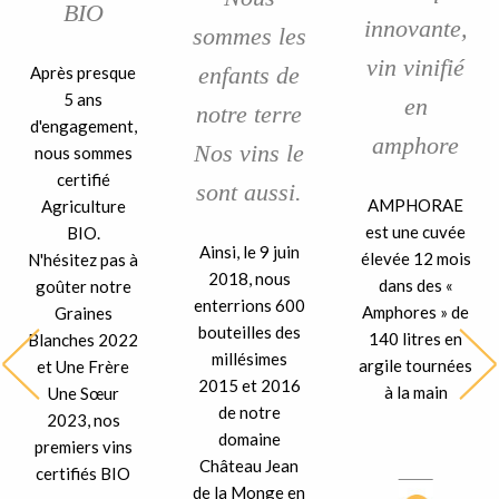
BIO
innovante,
sommes les
vin vinifié
enfants de
Après presque
5 ans
en
notre terre
d'engagement,
amphore
Nos vins le
nous sommes
certifié
sont aussi.
AMPHORAE
Agriculture
est une cuvée
BIO.
Ainsi, le 9 juin
élevée 12 mois
N'hésitez pas à
2018, nous
dans des «
goûter notre
enterrions 600
Amphores » de
Graines
bouteilles des
140 litres en
Blanches 2022
millésimes
argile tournées
et Une Frère
2015 et 2016
à la main
Une Sœur
de notre
2023, nos
domaine
premiers vins
Château Jean
certifiés BIO
de la Monge en