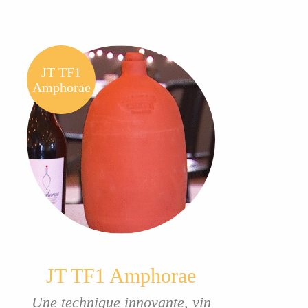
JT TF1
Amphorae
JT TF1 Amphorae
Une technique innovante, vin