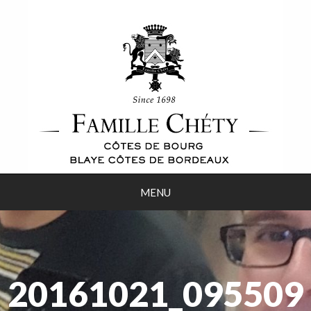
MENU
20161021_095509