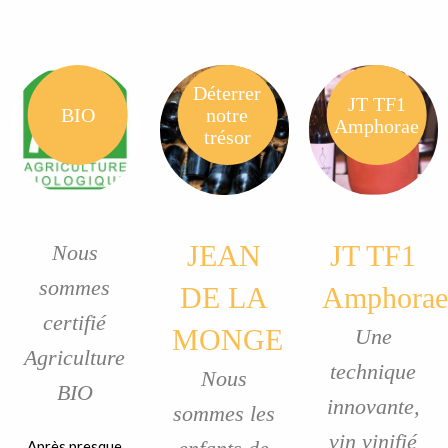
Déterrer
JT TF1
BIO
notre
Amphorae
trésor
JEAN
JT TF1
Nous
sommes
DE LA
Amphorae
certifié
MONGE
Une
Agriculture
technique
Nous
BIO
innovante,
sommes les
vin vinifié
Après presque