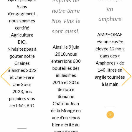
enfants de
5 ans
en
notre terre
d'engagement,
amphore
Nos vins le
nous sommes
certifié
sont aussi.
AMPHORAE
Agriculture
est une cuvée
BIO.
Ainsi, le 9 juin
élevée 12 mois
N'hésitez pas à
2018, nous
dans des «
goûter notre
enterrions 600
Amphores » de
Graines
bouteilles des
140 litres en
Blanches 2022
millésimes
argile tournées
et Une Frère
2015 et 2016
à la main
Une Sœur
de notre
2023, nos
domaine
premiers vins
Château Jean
certifiés BIO
de la Monge en
vue d’un repos
bien mérité au
cœur de son