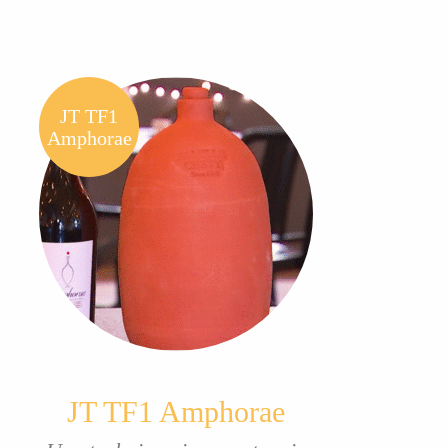
JT TF1
Amphorae
JT TF1 Amphorae