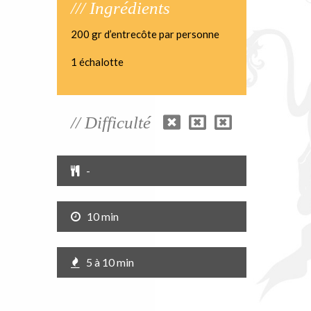
/// Ingrédients
200 gr d’entrecôte par personne
1 échalotte
// Difficulté
-
10 min
5 à 10 min