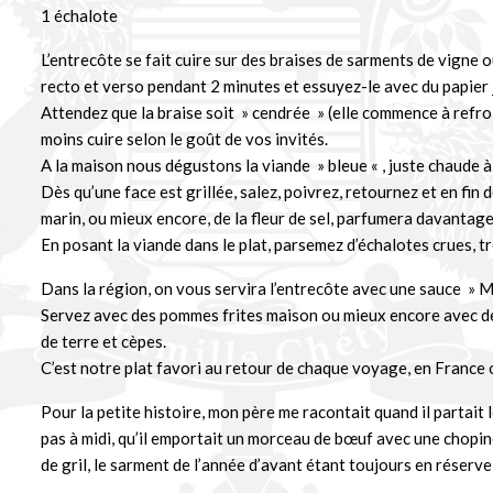
1 échalote
L’entrecôte se fait cuire sur des braises de sarments de vigne o
recto et verso pendant 2 minutes et essuyez-le avec du papier 
Attendez que la braise soit » cendrée » (elle commence à refroidi
moins cuire selon le goût de vos invités.
A la maison nous dégustons la viande » bleue « , juste chaude à l
Dès qu’une face est grillée, salez, poivrez, retournez et en fin d
marin, ou mieux encore, de la fleur de sel, parfumera davantage
En posant la viande dans le plat, parsemez d’échalotes crues, t
Dans la région, on vous servira l’entrecôte avec une sauce » M
Servez avec des pommes frites maison ou mieux encore avec de
de terre et cèpes.
C’est notre plat favori au retour de chaque voyage, en France o
Pour la petite histoire, mon père me racontait quand il partait 
pas à midi, qu’il emportait un morceau de bœuf avec une chopine
de gril, le sarment de l’année d’avant étant toujours en réserve