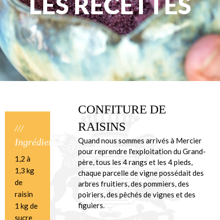
LES RECETTES
CONFITURE DE
RAISINS
///
Quand nous sommes arrivés à Mercier
Ingrédients
pour reprendre l'exploitation du Grand-
1,2 à
père, tous les 4 rangs et les 4 pieds,
1,3 kg
chaque parcelle de vigne possédait des
de
arbres fruitiers, des pommiers, des
raisin
poiriers, des pêchés de vignes et des
figuiers.
1 kg de
sucre