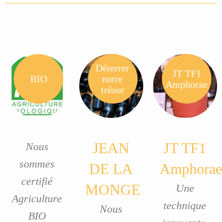
Déterrer
JT TF1
BIO
notre
Amphorae
trésor
JEAN
JT TF1
Nous
sommes
DE LA
Amphorae
certifié
MONGE
Une
Agriculture
technique
Nous
BIO