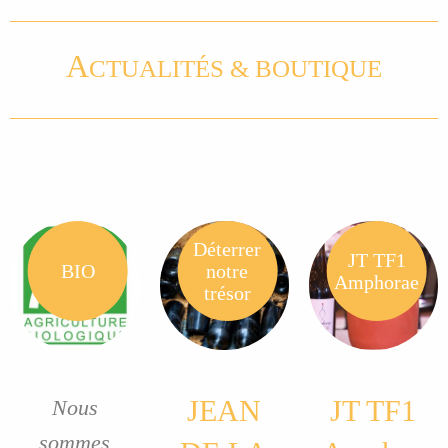
A
CTUALITÉS & BOUTIQUE
Déterrer
JT TF1
BIO
notre
Amphorae
trésor
JEAN
JT TF1
Nous
sommes