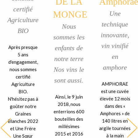
DE LA
Amphorae
certifié
MONGE
Une
Agriculture
technique
Nous
BIO
innovante,
sommes les
vin vinifié
enfants de
Après presque
5 ans
en
notre terre
d'engagement,
amphore
Nos vins le
nous sommes
certifié
sont aussi.
AMPHORAE
Agriculture
est une cuvée
BIO.
Ainsi, le 9 juin
élevée 12 mois
N'hésitez pas à
2018, nous
dans des «
goûter notre
enterrions 600
Amphores » de
Graines
bouteilles des
140 litres en
Blanches 2022
millésimes
argile tournées
et Une Frère
2015 et 2016
à la main
Une Sœur