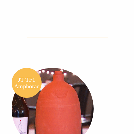
JT TF1
Amphorae