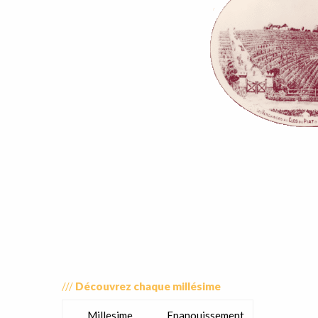
///
Découvrez chaque millésime
Millesime
Epanouissement