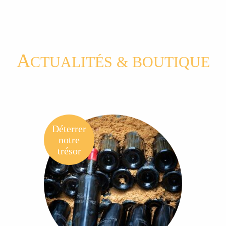
A
CTUALITÉS & BOUTIQUE
Déterrer
notre
trésor