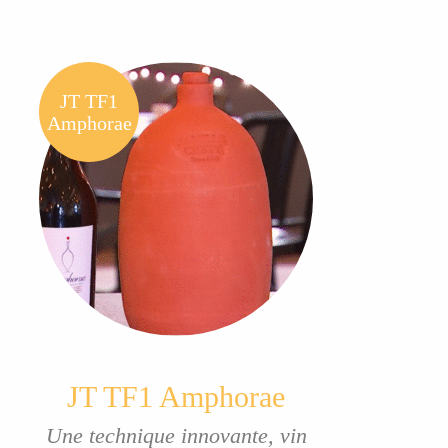
JT TF1
Amphorae
JT TF1 Amphorae
Une technique innovante, vin