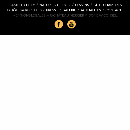
FAMILLE CHETY
/
NATURE & TERROIR
/
LES VINS
/
GÎTE , CHAMBRES
D'HÔTES & RECETTES
/
PRESSE
/
GALERIE
/
ACTUALITÉS
/
CONTACT
MENTIONS LÉGALES
// © CHÂTEAU MERCIER //
BONBAY CONSEIL