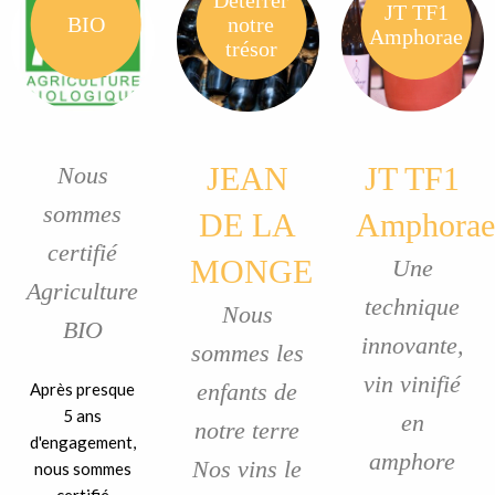
Déterrer
JT TF1
BIO
notre
Amphorae
trésor
JEAN
JT TF1
Nous
sommes
DE LA
Amphorae
certifié
MONGE
Une
Agriculture
technique
Nous
BIO
innovante,
sommes les
vin vinifié
enfants de
Après presque
5 ans
en
notre terre
d'engagement,
amphore
Nos vins le
nous sommes