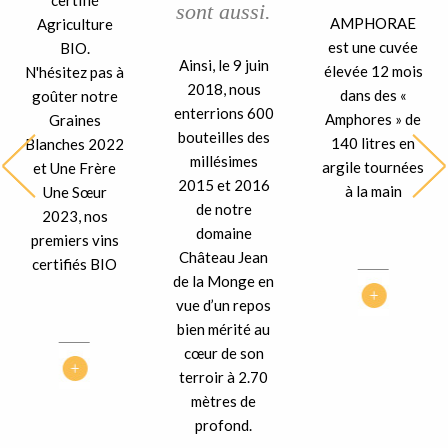
certifié
sont aussi.
AMPHORAE
Agriculture
est une cuvée
BIO.
Ainsi, le 9 juin
élevée 12 mois
N'hésitez pas à
2018, nous
dans des «
goûter notre
enterrions 600
Amphores » de
Graines
bouteilles des
140 litres en
Blanches 2022
millésimes
argile tournées
et Une Frère
2015 et 2016
à la main
Une Sœur
de notre
2023, nos
domaine
premiers vins
Château Jean
certifiés BIO
de la Monge en
vue d’un repos
bien mérité au
cœur de son
terroir à 2.70
mètres de
profond.