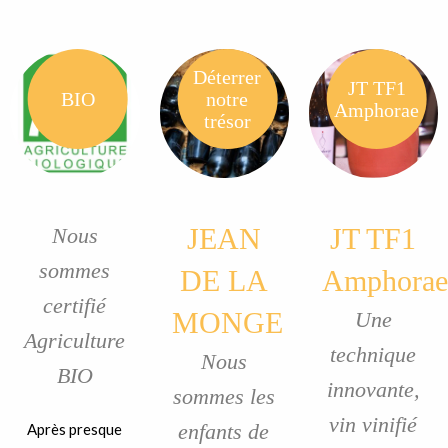
Déterrer
JT TF1
BIO
notre
Amphorae
trésor
JEAN
JT TF1
Nous
sommes
DE LA
Amphorae
certifié
MONGE
Une
Agriculture
technique
Nous
BIO
innovante,
sommes les
vin vinifié
enfants de
Après presque