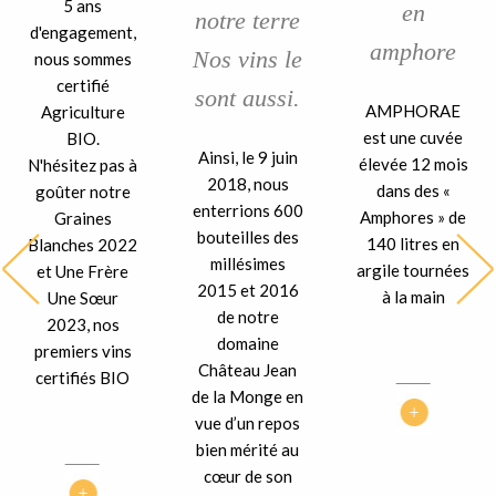
5 ans
en
notre terre
d'engagement,
amphore
Nos vins le
nous sommes
certifié
sont aussi.
AMPHORAE
Agriculture
est une cuvée
BIO.
Ainsi, le 9 juin
élevée 12 mois
N'hésitez pas à
2018, nous
dans des «
goûter notre
enterrions 600
Amphores » de
Graines
bouteilles des
140 litres en
Blanches 2022
millésimes
argile tournées
et Une Frère
2015 et 2016
à la main
Une Sœur
de notre
2023, nos
domaine
premiers vins
Château Jean
certifiés BIO
de la Monge en
vue d’un repos
bien mérité au
cœur de son