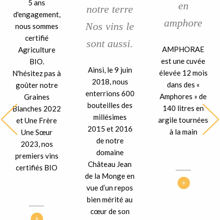
5 ans
en
notre terre
d'engagement,
amphore
Nos vins le
nous sommes
certifié
sont aussi.
AMPHORAE
Agriculture
est une cuvée
BIO.
Ainsi, le 9 juin
élevée 12 mois
N'hésitez pas à
2018, nous
dans des «
goûter notre
enterrions 600
Amphores » de
Graines
bouteilles des
140 litres en
Blanches 2022
millésimes
argile tournées
et Une Frère
2015 et 2016
à la main
Une Sœur
de notre
2023, nos
domaine
premiers vins
Château Jean
certifiés BIO
de la Monge en
vue d’un repos
bien mérité au
cœur de son