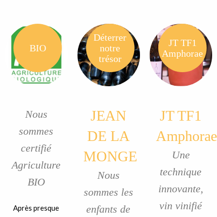
Déterrer
JT TF1
BIO
notre
Amphorae
trésor
JEAN
JT TF1
Nous
sommes
DE LA
Amphorae
certifié
MONGE
Une
Agriculture
technique
Nous
BIO
innovante,
sommes les
vin vinifié
enfants de
Après presque