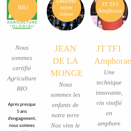
Déterrer
JT TF1
BIO
notre
Amphorae
trésor
JEAN
JT TF1
Nous
sommes
DE LA
Amphorae
certifié
MONGE
Une
Agriculture
technique
Nous
BIO
innovante,
sommes les
vin vinifié
enfants de
Après presque
5 ans
en
notre terre
d'engagement,
amphore
Nos vins le
nous sommes