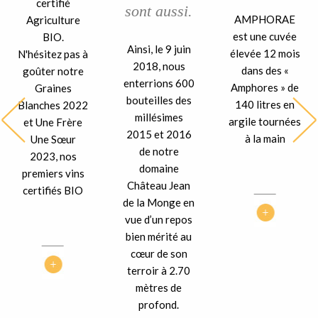
certifié
sont aussi.
AMPHORAE
Agriculture
est une cuvée
BIO.
Ainsi, le 9 juin
élevée 12 mois
N'hésitez pas à
2018, nous
dans des «
goûter notre
enterrions 600
Amphores » de
Graines
bouteilles des
140 litres en
Blanches 2022
millésimes
argile tournées
et Une Frère
2015 et 2016
à la main
Une Sœur
de notre
2023, nos
domaine
premiers vins
Château Jean
certifiés BIO
de la Monge en
vue d’un repos
bien mérité au
cœur de son
terroir à 2.70
mètres de
profond.