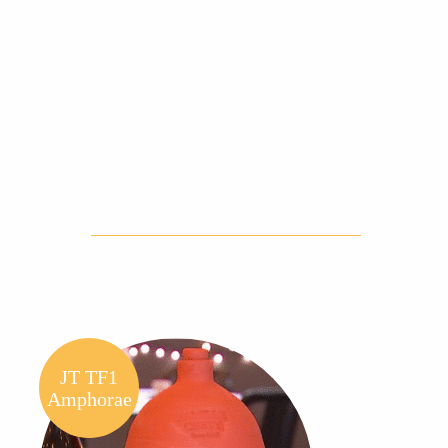
JT TF1
Amphorae