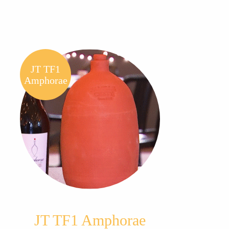
JT TF1
Amphorae
JT TF1 Amphorae