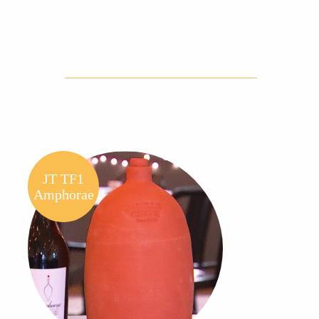
JT TF1
Amphorae