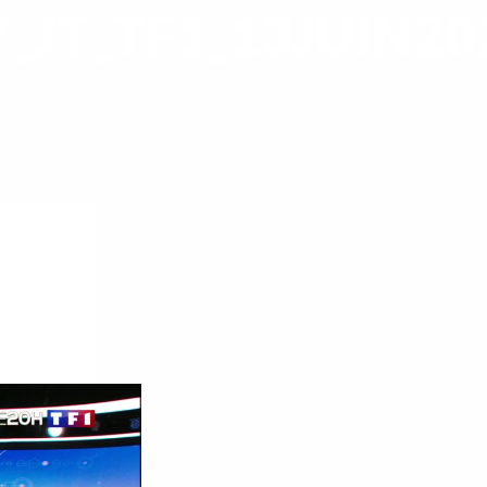
JT_TF1_13JUIN20