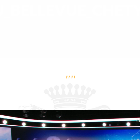
BELLEVUE_CHETY_
""
Lecteur
vidéo