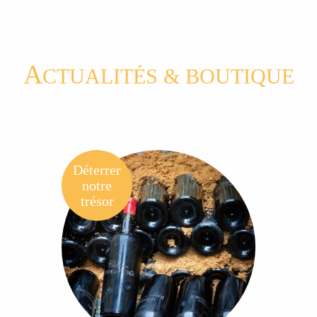
A
CTUALITÉS & BOUTIQUE
Déterrer
notre
trésor