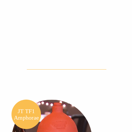
JT TF1
Amphorae