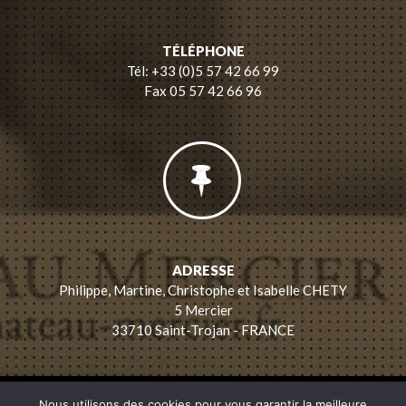
TÉLÉPHONE
Tél: +33 (0)5 57 42 66 99
Fax 05 57 42 66 96
ADRESSE
Philippe, Martine, Christophe et Isabelle CHETY
5 Mercier
33710 Saint-Trojan - FRANCE
FAMILLE CHETY
/
NATURE & TERROIR
/
LES VINS
/
GÎTE , CHAMBRES
Nous utilisons des cookies pour vous garantir la meilleure