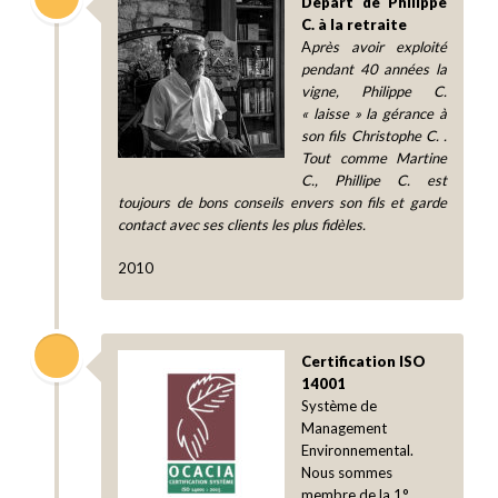
Départ de Philippe
C. à la retraite
A
près avoir exploité
pendant 40 années la
vigne, Philippe C.
« laisse » la gérance à
son fils Christophe C. .
Tout comme Martine
C., Phillipe C. est
toujours de bons conseils envers son fils et garde
contact avec ses clients les plus fidèles.
2010
Certification ISO
14001
Système de
Management
Environnemental.
Nous sommes
membre de la 1°