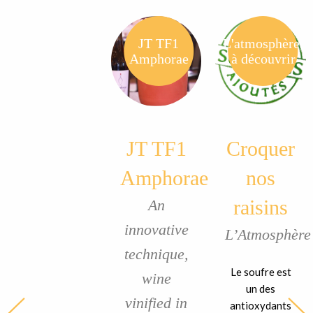
JT TF1
L'atmosphère,
Amphorae
à découvrir
JT TF1
Croquer
Amphorae
nos
raisins
An
innovative
L’Atmosphère
technique,
Le soufre est
wine
un des
vinified in
antioxydants