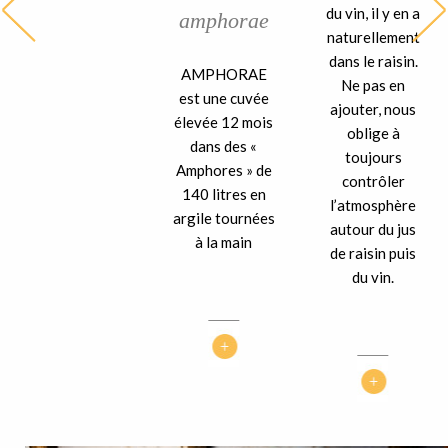
du vin, il y en a
amphorae
naturellement
dans le raisin.
AMPHORAE
Ne pas en
est une cuvée
ajouter, nous
élevée 12 mois
oblige à
dans des «
toujours
Amphores » de
contrôler
140 litres en
l’atmosphère
argile tournées
autour du jus
à la main
de raisin puis
du vin.