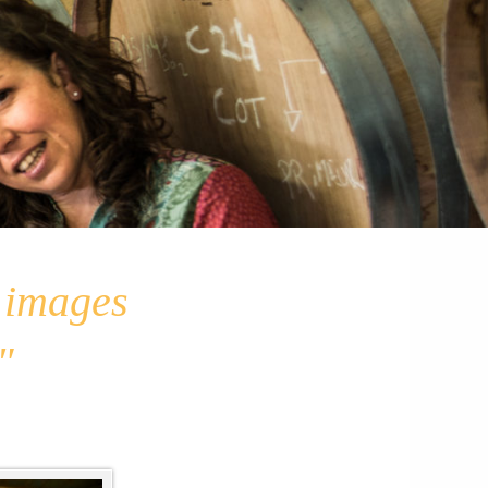
s images
"