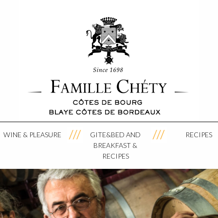
WINE & PLEASURE
GITE&BED AND
RECIPES
BREAKFAST &
RECIPES