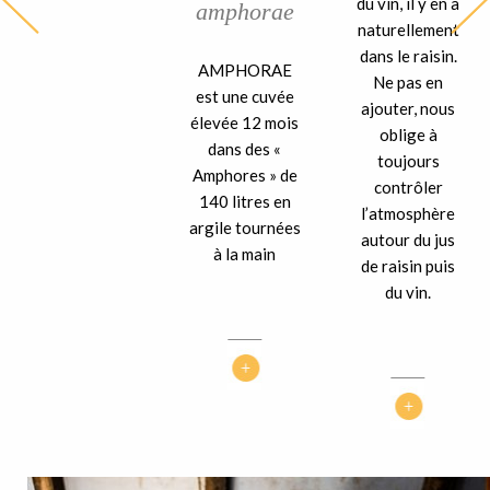
du vin, il y en a
amphorae
naturellement
dans le raisin.
AMPHORAE
Ne pas en
est une cuvée
ajouter, nous
élevée 12 mois
oblige à
dans des «
toujours
Amphores » de
contrôler
140 litres en
l’atmosphère
argile tournées
autour du jus
à la main
de raisin puis
du vin.