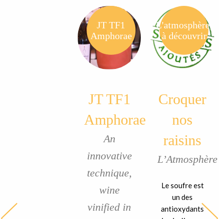
JT TF1
L'atmosphère,
Amphorae
à découvrir
JT TF1
Croquer
Amphorae
nos
raisins
An
innovative
L’Atmosphère
technique,
Le soufre est
wine
un des
vinified in
antioxydants