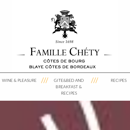
WINE & PLEASURE
GITE&BED AND
RECIPES
BREAKFAST &
RECIPES