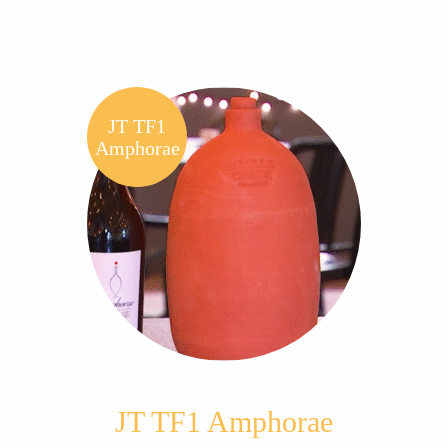
JT TF1
Amphorae
JT TF1 Amphorae