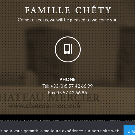
Come to see us, we will be pleased to welcome you
PHONE
Tél: +33 (0)5 57 42 66 99
Fax 05 57 42 66 96
E & TERROIR
/
WINES
/
GÎTE , BED AND BREAKFAST & RECIPES
/
PRESS
/
GALE
LEGAL
// © CHÂTEAU MERCIER //
BONBAY CONSEIL
s pour vous garantir la meilleure expérience sur notre site web.
J'a