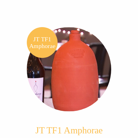
JT TF1
Amphorae
JT TF1 Amphorae