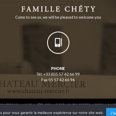
Come to see us, we will be pleased to welcome you
PHONE
Tél: +33 (0)5 57 42 66 99
Fax 05 57 42 66 96
E & TERROIR
/
WINES
/
GÎTE , BED AND BREAKFAST & RECIPES
/
PRESS
/
GALE
LEGAL
// © CHÂTEAU MERCIER //
BONBAY CONSEIL
s pour vous garantir la meilleure expérience sur notre site web.
J'a