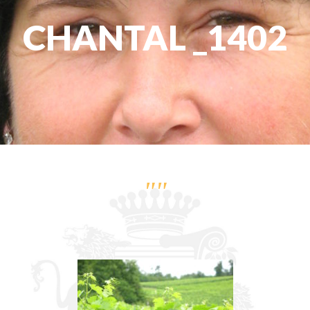
CHANTAL _1402
""